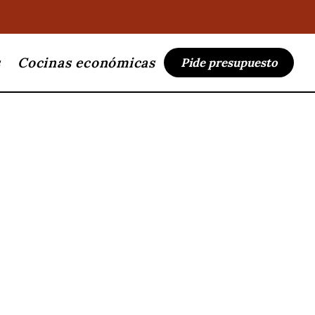
s
Cocinas económicas
Pide presupuesto
flame
ona