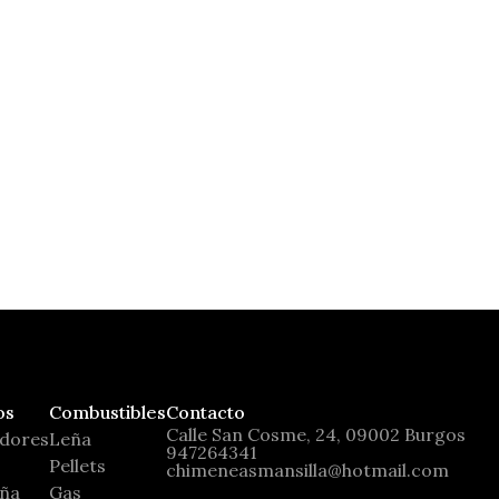
Suprema
Nordica Extraflame
os
Combustibles
Contacto
Calle San Cosme, 24, 09002 Burgos
adores
Leña
947264341
Pellets
chimeneasmansilla@hotmail.com
eña
Gas