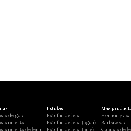
Itly
Nordica Extraflame
eas
Estufas
Más product
eas de gas
Estufas de leña
Hornos y as
as inserts
Estufas de leña (agua)
Barbacoas
as inserts de leña
Estufas de leña (aire)
Cocinas de l