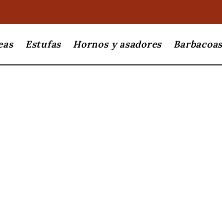
eas
Estufas
Hornos y asadores
Barbacoa
Nordica Extra
Ver