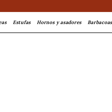
eas
Estufas
Hornos y asadores
Barbacoa
 DE TU HO