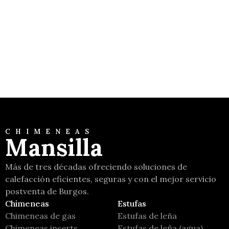
Ecofire empotrable, canalizable vidrio
estetico
Palazzetti
CHIMENEAS
Mansilla
Más de tres décadas ofreciendo soluciones de
calefacción eficientes, seguras y con el mejor servicio
postventa de Burgos.
Chimeneas
Estufas
Chimeneas de gas
Estufas de leña
Chimeneas inserts
Estufas de leña (agua)