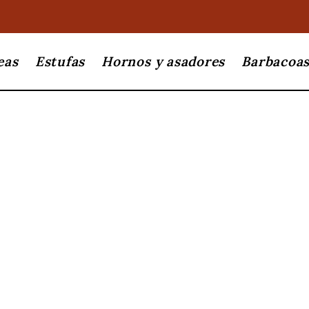
eas
Estufas
Hornos y asadores
Barbacoa
Palazzetti
Oli