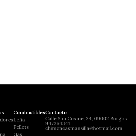
Tecnika Glass
Moretti Design
os
Combustibles
Contacto
Calle San Cosme, 24, 09002 Burgos
adores
Leña
947264341
Pellets
chimeneasmansilla@hotmail.com
eña
Gas