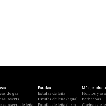
Ares
Carbel
eas
Estufas
Más product
eas de gas
Estufas de leña
Hornos y as
as inserts
Estufas de leña (agua)
Barbacoas
as inserts de leña
Estufas de leña (aire)
Cocinas de l