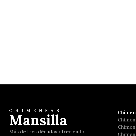
Athira 700 2P
Salgueda
CHIMENEAS
Chimen
Mansilla
Chimen
Chimene
Más de tres décadas ofreciendo
Chimene