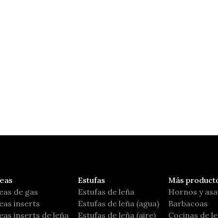
Ares
Carbel
eas
Estufas
Más product
eas de gas
Estufas de leña
Hornos y as
as inserts
Estufas de leña (agua)
Barbacoas
as inserts de leña
Estufas de leña (aire)
Cocinas de l