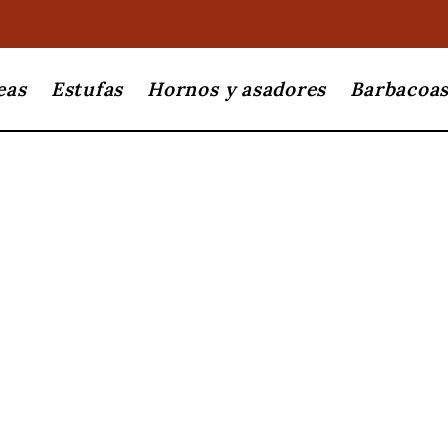
eas
Estufas
Hornos y asadores
Barbacoa
Palazzetti
Olg
kw