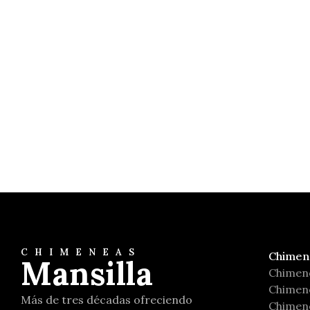
Athira 700 2P
Salgueda
CHIMENEAS
Chimen
Mansilla
Chimen
Chimene
Más de tres décadas ofreciendo
Chimene