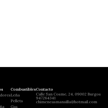
Tecnika Glass
Moretti Design
os
Combustibles
Contacto
Calle San Cosme, 24, 09002 Burgos
adores
Leña
947264341
Pellets
chimeneasmansilla@hotmail.com
eña
Gas