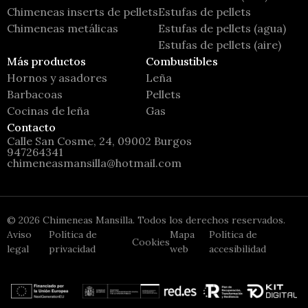
Chimeneas inserts de pellets
Estufas de pellets
Chimeneas metálicas
Estufas de pellets (agua)
Estufas de pellets (aire)
Más productos
Combustibles
Hornos y asadores
Leña
Barbacoas
Pellets
Cocinas de leña
Gas
Contacto
Calle San Cosme, 24, 09002 Burgos
947264341
chimeneasmansilla@hotmail.com
©
2026
Chimeneas Mansilla. Todos los derechos reservados.
Aviso
Política de
Mapa
Política de
Cookies
legal
privacidad
web
accesibilidad