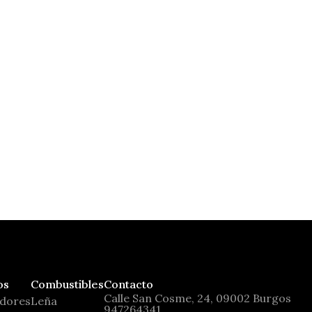
Tecnika Glass
Moretti Design
os
Combustibles
Contacto
Calle San Cosme, 24, 09002 Burgos
adores
Leña
947264341