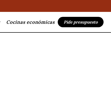
s
Cocinas económicas
Pide presupuesto
401K