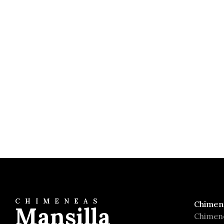
Athira 700 2P
Salgueda
CHIMENEAS
Chimen
Mansilla
Chimen