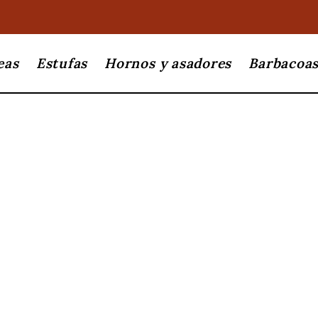
eas
Estufas
Hornos y asadores
Barbacoa
FM
BP-