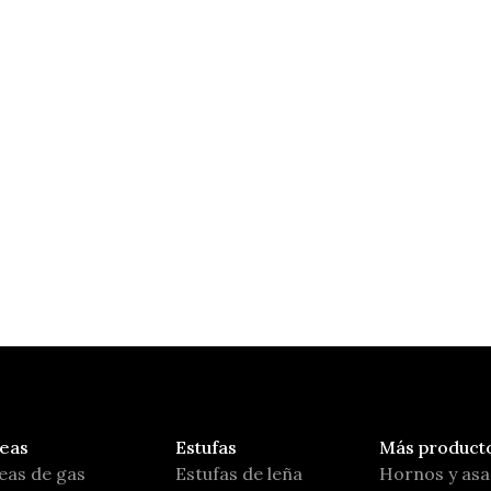
Ares
Carbel
eas
Estufas
Más product
eas de gas
Estufas de leña
Hornos y as